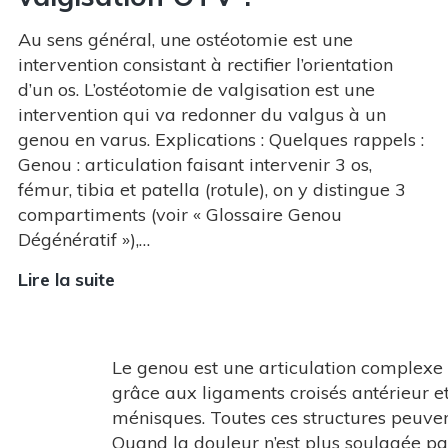
Au sens général, une ostéotomie est une
intervention consistant à rectifier l’orientation
d’un os. L’ostéotomie de valgisation est une
intervention qui va redonner du valgus à un
genou en varus. Explications : Quelques rappels :
Genou : articulation faisant intervenir 3 os,
fémur, tibia et patella (rotule), on y distingue 3
compartiments (voir « Glossaire Genou
Dégénératif »),…
Lire la suite
Quand
et
pourquoi
réaliser
Le genou est une articulation complexe qui
une
grâce aux ligaments croisés antérieur et
ostéotomie
ménisques. Toutes ces structures peuvent
tibiale
Quand la douleur n’est plus soulagée par