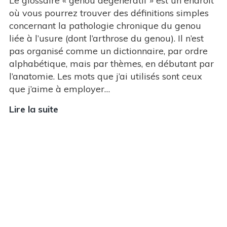
Le glossaire « genou dégénératif » est un endroit
où vous pourrez trouver des définitions simples
concernant la pathologie chronique du genou
liée à l’usure (dont l’arthrose du genou). Il n’est
pas organisé comme un dictionnaire, par ordre
alphabétique, mais par thèmes, en débutant par
l’anatomie. Les mots que j’ai utilisés sont ceux
que j’aime à employer…
Lire la suite
Lexique
« Genou
Dégénératif »
(usure,
arthrose
du
genou)