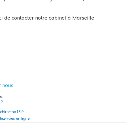
i de contacter notre cabinet à Marseille
z nous
e:
12
chirortho13.fr
dez-vous en ligne