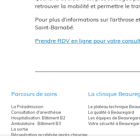
de
retrouver la mobilité et permettre le trav
valgisation
OTV
Pour plus d’informations sur l’arthrose 
?
Saint-Barnabé.
Prendre RDV en ligne pour votre consul
Parcours de soins
La clinique Beaure
La Préadmission
Le plateau technique Beau
Consultation d'anesthésie
La qualité à Beauregard
Hospitalisation: Bâtiment B2
Les équipes de Beauregar
Ambulatoire : Bâtiment B3
Votre sécurité à Beaurega
La sortie
Récupération accélérée après chirurgie