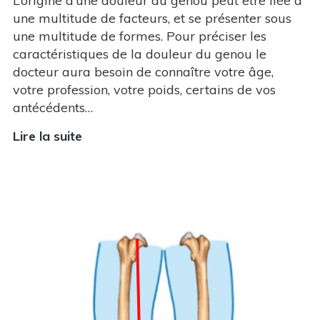
L’origine d’une douleur du genou peut être liée à
une multitude de facteurs, et se présenter sous
une multitude de formes. Pour préciser les
caractéristiques de la douleur du genou le
docteur aura besoin de connaître votre âge,
votre profession, votre poids, certains de vos
antécédents…
Lire la suite
Douleur
du
Genou
:
Comment
se
déroule
l’enquête…