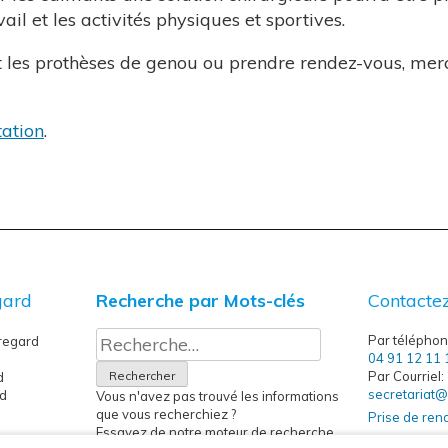
ail et les activités physiques et sportives.
et les prothèses de genou ou prendre rendez-vous, merc
tation
.
gard
Recherche par Mots-clés
Contacte
Rechercher :
Par téléphon
regard
04 91 12 11 
Par Courriel:
d
secretariat@
rd
Vous n'avez pas trouvé les informations
que vous recherchiez ?
Prise de ren
Essayez de notre moteur de recherche