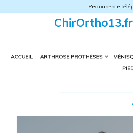
Skip
Permanence télép
to
content
ChirOrtho13.fr
ACCUEIL
ARTHROSE PROTHÈSES
MÉNIS
PIE