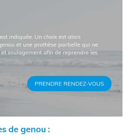
st indiquée. Un choix est alors
enou et une prothèse partielle qui ne
 et soulagement afin de reprendre les
PRENDRE RENDEZ-VOUS
es de genou :