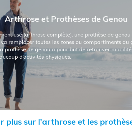
Arthrose et Prothèses de Genou
ement usé (arthrose complète), une prothèse de genou e
i va remplacer toutes les zones ou compartiments du g
a prothèse de genou a pour but de retrouver mobilité
beaucoup d’activités physiques.
r plus sur l'arthrose et les prothès